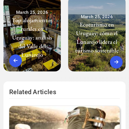
March 25, 2026
March 25, 2026
Top alojamientos
Ecoturismo en
rurales en
Uruguay: cómo el
Uruguay: análisis
Lunarejo lidera el
del Valle del
turismo sostenible
Lunarejo
Related Articles